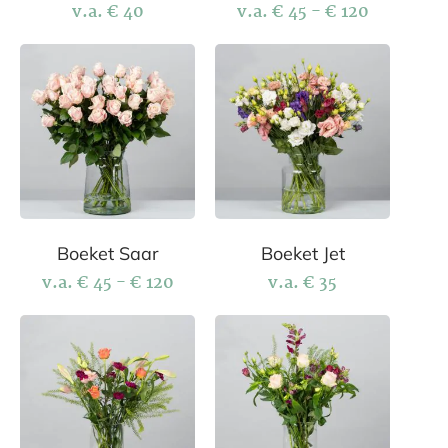
v.a.
€
40
v.a.
€
45
-
€
120
Boeket Saar
Boeket Jet
v.a.
€
45
-
€
120
v.a.
€
35