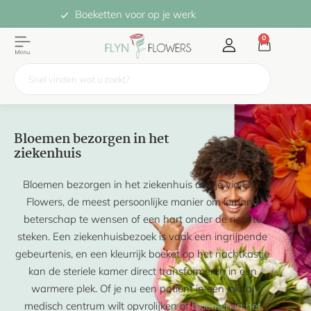
Boeketten voor op je werk
0
Bloemen bezorgen in het
ziekenhuis
Bloemen bezorgen in het ziekenhuis doe je via Flyn
Flowers, de meest persoonlijke manier om iemand
beterschap te wensen of een hart onder de riem te
steken. Een ziekenhuisbezoek is vaak een ingrijpende
gebeurtenis, en een kleurrijk boeket op het nachtkastje
kan de steriele kamer direct transformeren in een
warmere plek. Of je nu een patiënt in een lokaal
medisch centrum wilt opvrolijken of
bloemen in het