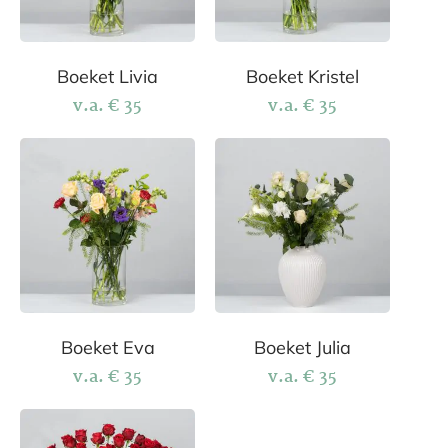
Boeket Livia
Boeket Kristel
v.a.
€
35
v.a.
€
35
Boeket Eva
Boeket Julia
v.a.
€
35
v.a.
€
35