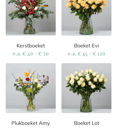
Kerstboeket
Boeket Evi
v.a.
€
40
-
€
70
v.a.
€
45
-
€
120
Plukboeket Amy
Boeket Lot