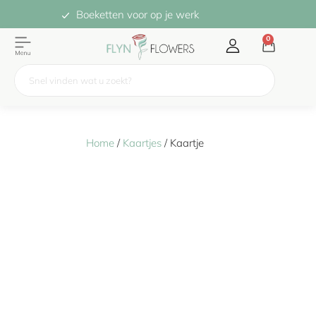
Boeketten voor op je werk
0
Home
/
Kaartjes
/ Kaartje