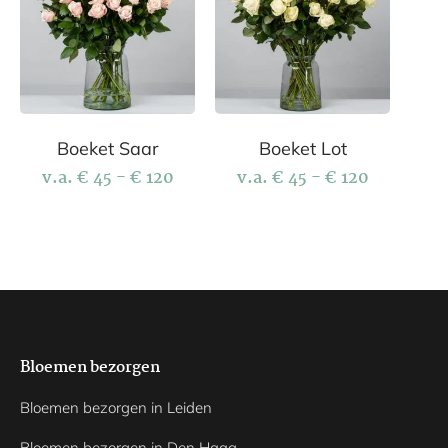
Boeket Saar
Boeket Lot
v.a.
€
45
-
€
120
v.a.
€
45
-
€
120
Bloemen bezorgen
Bloemen bezorgen in Leiden
Bloemen bezorgen in Den Haag