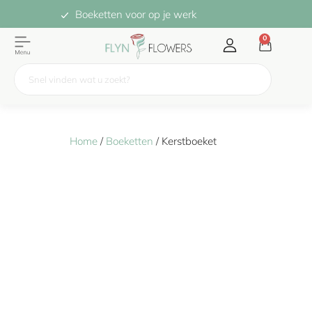
Boeketten voor op je werk
0
Home
/
Boeketten
/ Kerstboeket