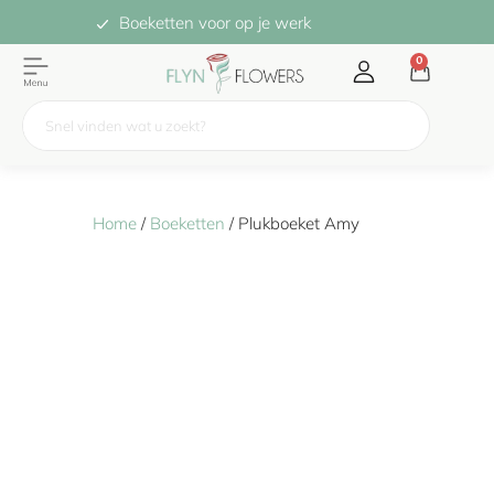
Boeketten voor op je werk
0
Home
/
Boeketten
/ Plukboeket Amy