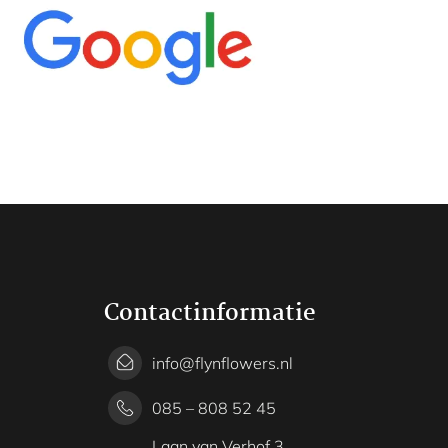
Contactinformatie
info@flynflowers.nl
085 – 808 52 45
Laan van Verhof 3